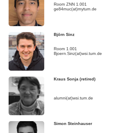
Room ZNN 1.001
ge84muc(at)mytum.de
Björn Sinz
Room 1.001
Bjoern.Sinz(at)wsi.tum.de
Kraus Sonja (retired)
alumni(at)wsi.tum.de
Simon Steinhauser