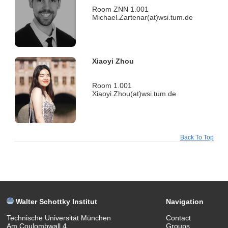
Room ZNN 1.001
Michael.Zartenar(at)wsi.tum.de
Xiaoyi Zhou
Room 1.001
Xiaoyi.Zhou(at)wsi.tum.de
Back To Top
Walter Schottky Institut
Navigation
Technische Universität München
Contact
Am Coulombwall 4
Groups