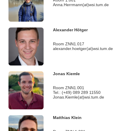
Room 1.001
Anna.Herrmann(at)wsi.tum.de
Alexander Hötger
Room ZNN1.017
alexander.hoetger(at)wsi.tum.de
Jonas Kiemle
Room ZNN1.001
Tel.: (+49) 089 289 11550
Jonas.Kiemle(at)wsi.tum.de
Matthias Klein