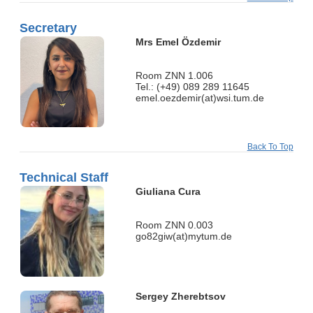
Secretary
Mrs Emel Özdemir
Room ZNN 1.006
Tel.: (+49) 089 289 11645
emel.oezdemir(at)wsi.tum.de
Back To Top
Technical Staff
Giuliana Cura
Room ZNN 0.003
go82giw(at)mytum.de
Sergey Zherebtsov