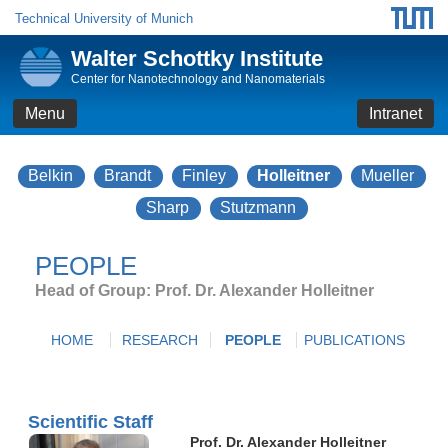
Technical University of Munich
Walter Schottky Institute
Center for Nanotechnology and Nanomaterials
Menu
Intranet
Belkin
Brandt
Finley
Holleitner
Mueller
Sharp
Stutzmann
PEOPLE
Head of Group: Prof. Dr. Alexander Holleitner
HOME
RESEARCH
PEOPLE
PUBLICATIONS
Scientific Staff
Prof. Dr. Alexander Holleitner